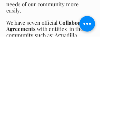
needs of our community more
easily.
We have seven official
Collaboration
Agreements
with entities in the
community such as: Aguadilla
Mountain Bike Community, Casa
Juan Bosco, NSSA National Scholastic
Surfing Association, "Residentes Pro
Calidad de Vida Ramey", "Consejo de
Seguridad de Ramey", Fröbel
Bilingual School, and Aguadilla
Damas Leones Cívicas.
These collaboration agreements
serve as a platform of
communication affirming our
collaborative efforts and delineating
the expectations and benefits
afforded by an association.
We have also had close working ties